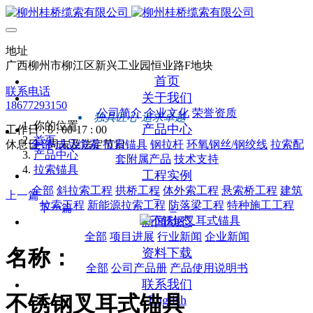
地址
广西柳州市柳江区新兴工业园恒业路F地块
首页
联系电话
关于我们
18677293150
公司简介
企业文化
荣誉资质
独具匠心 追求卓越
你的位置
产品中心
工作日 : 8 : 00-17 : 00
首页
休息日 : 周末及法定节日
全部
成品缆索
拉索锚具
钢拉杆
环氧钢丝/钢绞线
拉索配
产品中心
套附属产品
技术支持
拉索锚具
工程实例
全部
斜拉索工程
拱桥工程
体外索工程
悬索桥工程
建筑
<
上一篇
拉索工程
新能源拉索工程
防落梁工程
特种施工工程
>
下一篇
新闻动态
全部
项目进展
行业新闻
企业新闻
名称：
资料下载
全部
公司产品册
产品使用说明书
联系我们
不锈钢叉耳式锚具
English