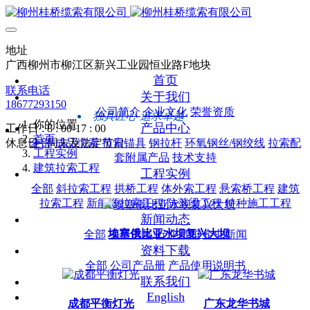
地址
广西柳州市柳江区新兴工业园恒业路F地块
首页
联系电话
关于我们
18677293150
公司简介
企业文化
荣誉资质
独具匠心 追求卓越
你的位置
产品中心
工作日 : 8 : 00-17 : 00
首页
休息日 : 周末及法定节日
全部
成品缆索
拉索锚具
钢拉杆
环氧钢丝/钢绞线
拉索配
工程实例
套附属产品
技术支持
建筑拉索工程
工程实例
全部
斜拉索工程
拱桥工程
体外索工程
悬索桥工程
建筑
拉索工程
新能源拉索工程
防落梁工程
特种施工工程
新闻动态
埃塞俄比亚水坝复兴大坝
全部
项目进展
行业新闻
企业新闻
资料下载
全部
公司产品册
产品使用说明书
联系我们
English
成都平衡灯光
广东龙华书城