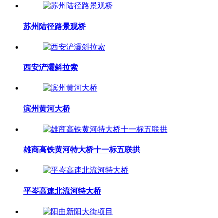
苏州陆径路景观桥
西安浐灞斜拉索
滨州黄河大桥
雄商高铁黄河特大桥十一标五联拱
平岑高速北流河特大桥