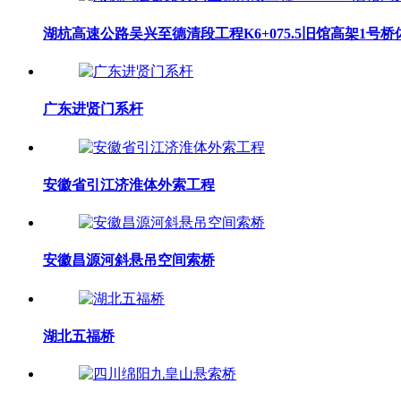
湖杭高速公路吴兴至德清段工程K6+075.5旧馆高架1号
广东进贤门系杆
安徽省引江济淮体外索工程
安徽昌源河斜悬吊空间索桥
湖北五福桥