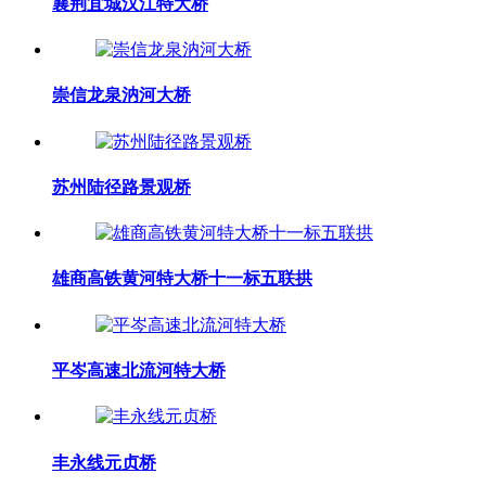
襄荆宜城汉江特大桥
崇信龙泉汭河大桥
苏州陆径路景观桥
雄商高铁黄河特大桥十一标五联拱
平岑高速北流河特大桥
丰永线元贞桥