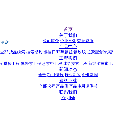
首页
关于我们
公司简介
企业文化
荣誉资质
求卓越
产品中心
全部
成品缆索
拉索锚具
钢拉杆
环氧钢丝/钢绞线
拉索配套附属
工程实例
程
拱桥工程
体外索工程
悬索桥工程
建筑拉索工程
新能源拉索工
新闻动态
全部
项目进展
行业新闻
企业新闻
资料下载
全部
公司产品册
产品使用说明书
联系我们
English