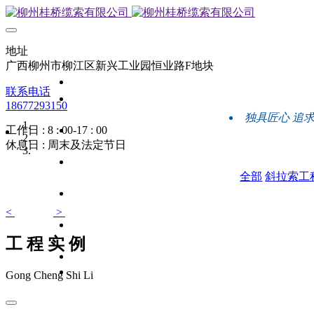
地址
广西柳州市柳江区新兴工业园恒业路F地块
联系电话
18677293150
独具匠心 追
工作日 : 8 : 00-17 : 00
休息日 : 周末及法定节日
全部
斜拉索工
<
>
工 程 实 例
Gong Cheng Shi Li